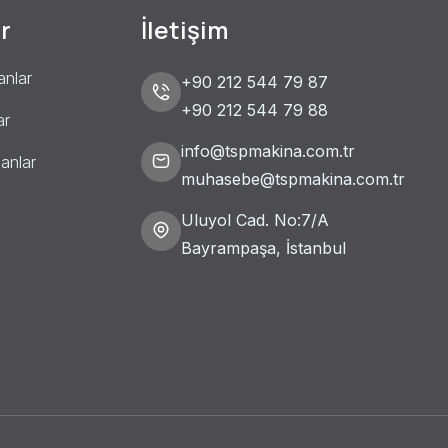
r
İletişim
anlar
+90 212 544 79 87
+90 212 544 79 88
ar
info@tspmakina.com.tr
anlar
muhasebe@tspmakina.com.tr
Uluyol Cad. No:7/A
Bayrampaşa, İstanbul