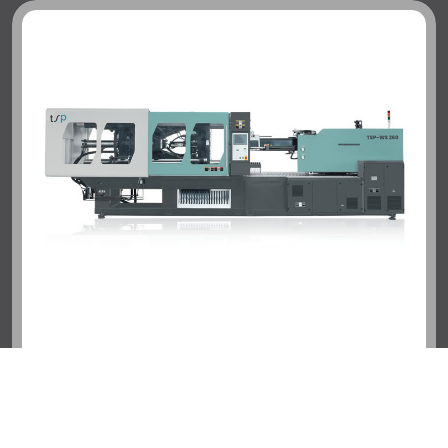
TSP WS SERİSİ
TSP